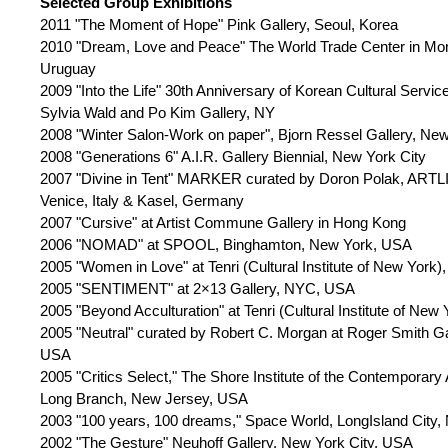
Selected Group Exhibitions
2011 "The Moment of Hope" Pink Gallery, Seoul, Korea
2010 "Dream, Love and Peace" The World Trade Center in Mon
Uruguay
2009 "Into the Life" 30th Anniversary of Korean Cultural Servic
Sylvia Wald and Po Kim Gallery, NY
2008 "Winter Salon-Work on paper", Bjorn Ressel Gallery, New
2008 "Generations 6" A.I.R. Gallery Biennial, New York City
2007 "Divine in Tent" MARKER curated by Doron Polak, ARTLI
Venice, Italy & Kasel, Germany
2007 "Cursive" at Artist Commune Gallery in Hong Kong
2006 "NOMAD" at SPOOL, Binghamton, New York, USA
2005 "Women in Love" at Tenri (Cultural Institute of New York
2005 "SENTIMENT" at 2×13 Gallery, NYC, USA
2005 "Beyond Acculturation" at Tenri (Cultural Institute of New
2005 "Neutral" curated by Robert C. Morgan at Roger Smith G
USA
2005 "Critics Select," The Shore Institute of the Contemporary
Long Branch, New Jersey, USA
2003 "100 years, 100 dreams," Space World, LongIsland City,
2002 "The Gesture" Neuhoff Gallery, New York City, USA