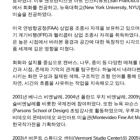
료하였다. 이후 샌프란시스코 아트 인스티튜트(San Francisco Art I
에서 회화를 전공하고, 뉴욕대학교(New York University, N
미술을 전공하였다.
미국 연방항공청(FAA) 상업용 조종사 자격을 보유하고 있으며
기 계기비행(IFR)과 헬리콥터 상업 조종사 자격을 취득하였다
은 높은 시점에서 바라본 풍경과 공간에 대한 독창적인 시각으
품 세계에 깊은 영향을 미쳤다.
회화와 설치를 중심으로 캔버스, 나무, 종이 등 다양한 매체를
간과 시점, 존재와 기억의 관계를 탐구한다. 하늘에서 내려다
시키는 화면 구성과 절제된 색채, 구조적인 조형 언어를 통해 
자연, 시간의 흐름을 사유하는 작업을 지속해오고 있다.
2001년 베니스 비엔날레, 2004년 폴란드 우치 비엔날레, 20
술비엔날레를 비롯한 국제전에 참여하였다. 또한 뉴욕 파슨스
(Parsons School of Design) 초빙강사로 활동하였으며, 우
비데오의 몬테비데오 파인아트 미술관(Montevideo Fine Art M
한국작가전을 기획하였다.
2003년 버몬트 스튜디오 센터(Vermont Studio Center)와 20