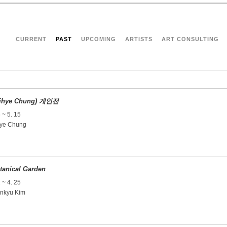
CURRENT
PAST
UPCOMING
ARTISTS
ART CONSULTING
hye Chung) 개인전
 ~ 5. 15
e Chung
nical Garden
 ~ 4. 25
kyu Kim