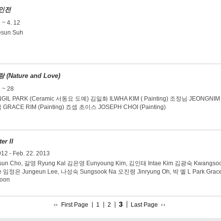
인전
 ~ 4. 12
sun Suh
(Nature and Love)
6 ~ 28
IL PARK (Ceramic 서동요 도예) 김일화 ILWHA KIM ( Painting) 조정님 JEONGNIM JO
RACE RIM (Painting) 죠셉 초이스 JOSEPH CHOI (Painting)
er II
012 - Feb. 22. 2013
un Cho, 갈영 Ryung Kal 김은영 Eunyoung Kim, 김인태 Intae Kim 김광숙 Kwangso
ee 임정은 Jungeun Lee, 나성숙 Sungsook Na 오진령 Jinryung Oh, 박 엘 L Park Gra
oon
3
First Page
1
2
Last Page