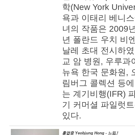
학(New York Uni
욕과 이태리 베니스
녀의 작품은 2009
년 폴란드 우치 비엔
날레 초대 전시하였
교 암 병원, 우루
뉴욕 한국 문화원, 
림버그 콜렉션 등에
는 계기비행(IFR)
기 커머셜 파일럿트
있다.
홍엽중 Yeobjung Hong - 느낌,!